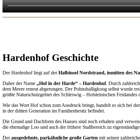
Hardenhof
Geschichte
Der Hardenhof liegt auf der
Halbinsel Nordstrand, inmitten des N
Daher der Name
„Hof in der Harde“ – Hardenhof
. Durch zahlreic
dem Meere erneut abgerungen. Der Pohnshalligkoog selbst wurde ers
größte Naturschutzgebiet des Schleswig – Holsteinischen Festlandes da
Wie das Wort Hof schon zum Ausdruck bringt, handelt es sich bei d
in der dritten Generation im Familienbesitz befindet.
Die Grund und Dachform des Hauses sind noch erhalten und verweisen
die ehemalige Loo und auch der frühere Stallbereich zu eigenständ
Der
ausgedehnte, parkähnliche große Garten
mit seinen zahlreich