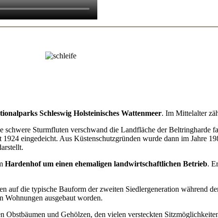
ationalparks Schleswig Holsteinisches Wattenmeer
. Im Mittelalter z
he schwere Sturmfluten verschwand die Landfläche der Beltringharde f
t 1924 eingedeicht. Aus Küstenschutzgründen wurde dann im Jahre 1987
rstellt.
em
Hardenhof um einen ehemaligen landwirtschaftlichen Betrieb
. E
 auf die typische Bauform der zweiten Siedlergeneration während der 
igen Wohnungen ausgebaut worden.
en Obstbäumen und Gehölzen, den vielen versteckten Sitzmöglichkeiten